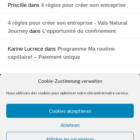
Priscille
dans
4 règles pour créer son entreprise
4 règles pour créer son entreprise - Vals Natural
Journey
dans
L’opportunité du confinement
Karine Lucrece
dans
Programme Ma routine
capillaire! – Paiement unique
Vals Natural Journey
Cookie-Zustimmung verwalten
Nous utilisons des cookies pour optimiser notre site web et notre service.
Cookies akzeptieren
Mon compte
Politique modèle de confidentialité
Ablehnen
(
Datenschutzerklärung
)
AGB
|
Impressum
Afficher les paramètres