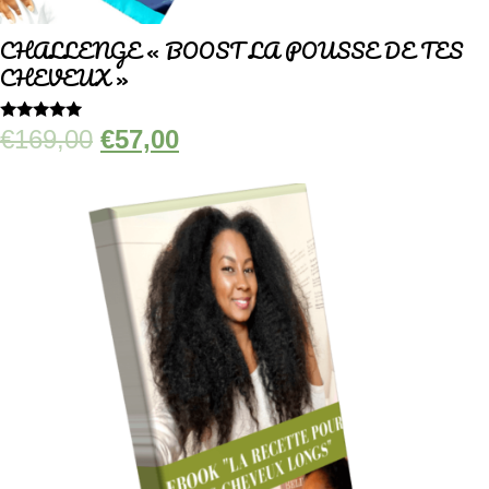
CHALLENGE « BOOST LA POUSSE DE TES
CHEVEUX »
Le
Le
Note
€
169,00
€
57,00
4.94
prix
prix
sur 5
initial
actuel
était :
est :
€169,00.
€57,00.