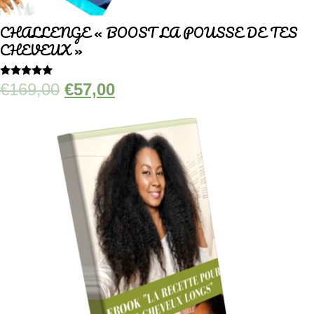
CHALLENGE « BOOST LA POUSSE DE TES
CHEVEUX »
Le
Le
Note
€
169,00
€
57,00
4.94
prix
prix
sur 5
initial
actuel
était :
est :
€169,00.
€57,00.