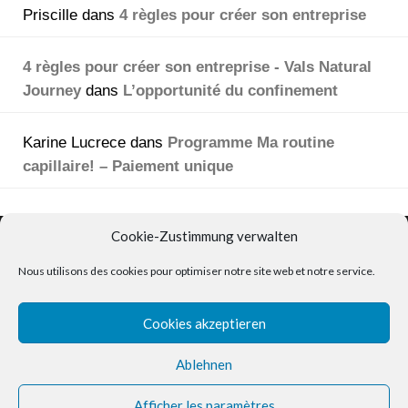
Priscille
dans
4 règles pour créer son entreprise
4 règles pour créer son entreprise - Vals Natural
Journey
dans
L’opportunité du confinement
Karine Lucrece
dans
Programme Ma routine
capillaire! – Paiement unique
Vals Natural Journey
Cookie-Zustimmung verwalten
Nous utilisons des cookies pour optimiser notre site web et notre service.
Cookies akzeptieren
Mon compte
Politique modèle de confidentialité
Ablehnen
(
Datenschutzerklärung
)
AGB
|
Impressum
Afficher les paramètres